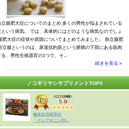
前立腺肥大症についてのまとめ 多くの男性が悩まされている
症という病気。 では、具体的にはどのような病気なのでしょ
腺肥大症の症状や原因についてまとめてみました。 前立腺肥
 前立腺というのは、尿道括約筋という膀胱の下部にある筋肉
る、男性生殖器官の1つで、そ...
続きを見る »
ノコギリヤシサプリメントTOP3
健幸生活研究社
「クレアギニンEX」